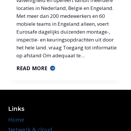
valveiligheid en opereert vanuit meerdere
locaties in Nederland, België en Engeland.
Met meer dan 200 medewerkers en 60
mobiele teams in Engeland alleen, voert
Eurosafe dagelijks duizenden montage-,
inspectie- en keuringsopdrachten uit door
het hele land. vraag Toegang tot informatie
op afstand Om adequaat te…
OPTIMALISATIE
READ MORE
VAN
OPERATIONELE
EFFICIËNTIE
BIJ
EUROSAFE
Links
Home
Netwerk & cloud