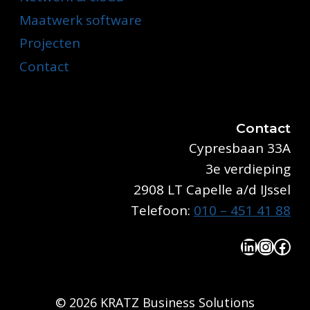
Maatwerk software
Projecten
Contact
Contact
Cypresbaan 33A
3e verdieping
2908 LT Capelle a/d IJssel
Telefoon:
010 – 451 41 88
LinkedIn
Instag
Face
© 2026 KRATZ Business Solutions