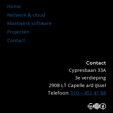
Home
Netwerk & cloud
Maatwerk software
Projecten
Contact
Contact
Cypresbaan 33A
3e verdieping
2908 LT Capelle a/d IJssel
Telefoon:
010 – 451 41 88
LinkedIn
Instag
Face