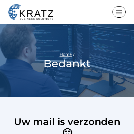
Skip
to
content
Home
/
Bedankt
Uw mail is verzonden
🙂